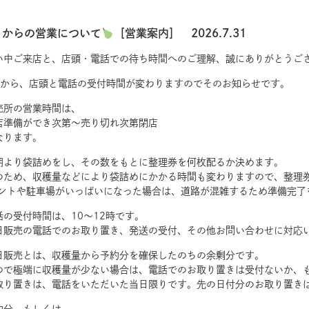
月からの営業について
［営業案内］ 2026.7.31
い中ご来店と、店頭・電話での待ち時間へのご理解、誠にありがとうご
月から、店頭と電話の受付時間が変わりますのでそのお知らせです。
売所の営業時間は、
店準備ができ次第〜売り切れ次第閉店
なります。
朝より袋詰めをし、その数をもとに整理券を何枚配るか決めます。
のため、収穫量などにより袋詰めにかかる時間も変わりますので、整理
テントや駐車場がいっぱいになった場合は、道路が混雑するため準備完了
話の受付時間は、10〜12時です。
日販売の電話でのお取り置き、発送の受付、その他お問い合わせに対応
日販売とは、収穫量から予約分を確保したのちの余剰分です。
ので極端に収穫量が少ない場合は、電話でのお取り置きは受付ないか、
取り置きは、電話をいただいた当日限りです。先の日付分のお取り置き