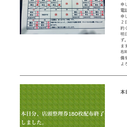
申
電
申
２
約
明
ず
ま
布
備
よ
本