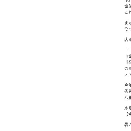
予
電
こ
ま
そ
店
「
『
『
の
と
今
香
八
水
【
暑