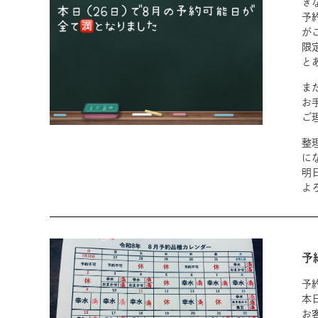
き
予
が
限
と
ま
お
ご
整
に
明
よ
予
予
本
お