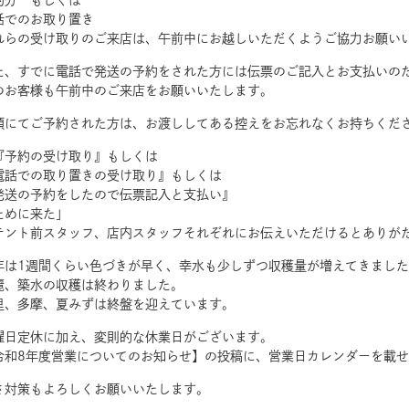
約分 もしくは
話でのお取り置き
れらの受け取りのご来店は、午前中にお越しいただくようご協力お願い
た、すでに電話で発送の予約をされた方には伝票のご記入とお支払いの
のお客様も午前中のご来店をお願いいたします。
頭にてご予約された方は、お渡ししてある控えをお忘れなくお持ちくだ
『予約の受け取り』もしくは
電話での取り置きの受け取り』もしくは
発送の予約をしたので伝票記入と支払い』
ために来た」
テント前スタッフ、店内スタッフそれぞれにお伝えいただけるとありが
年は1週間くらい色づきが早く、幸水も少しずつ収穫量が増えてきまし
麗、築水の収穫は終わりました。
里、多摩、夏みずは終盤を迎えています。
曜日定休に加え、変則的な休業日がございます。
令和8年度営業についてのお知らせ】の投稿に、営業日カレンダーを載
さ対策もよろしくお願いいたします。