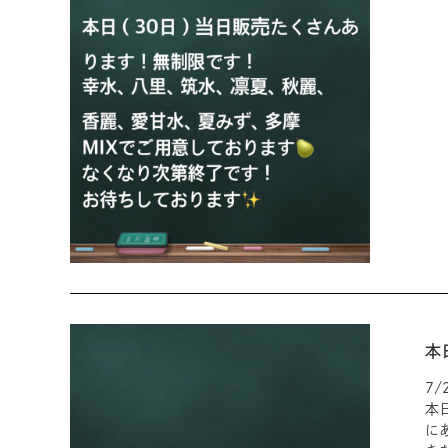
本
7
本
に