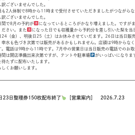
し訳ございませんでした。
話も2人体制で8時から11時まで受付させていただきましたがつながら
し訳ございませんでした。
日間で8月の予約が
になっているところがかなり増えました。ですが
ください。また
になった日でも収穫量から予約分を差し引いた梨を当
日24（金）、明後日25（土）はお休みさせていだます。26日は当日
。幸水も色づき次第では販売があるかもしれません。店頭は9時からな
す。電話は9時から11時です。7月中の営業日は当日販売の電話でのお
時間は開店準備出来次第ですが、テントや駐車場
がいっぱいになりま
を待たずに配布いたします。
ろしくお願いします。
日23日整理券150枚配布終了
［営業案内］ 2026.7.23