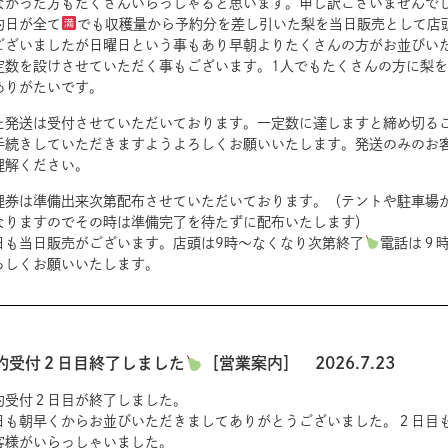
なかった方もたくさんいらっしゃると思います。申し訳ございませんで
約日が全て
でも収穫量から予約分を差し引いた梨を当日販売として店
ございましたが日曜日という事もあり早朝よりたくさんの方がお並びい
定数を設けさせていただく事もございます。1人でもたくさんの方に梨
ありがたいです。
た発送は受付させていただいております。一定数に達しますと締め切る
手続きしていただきますようよろしくお願いいたします。発送のみのお
理解ください。
理券は準備出来次第配布させていただいております。（テントや駐車場
なりますのでその時は準備完了を待たずに配布いたします）
日も当日販売がございます。店頭は9時〜なくなり次第終了
電話は９
ろしくお願いいたします。
約受付２日目終了しました
［営業案内］ 2026.7.23
約受付２日目が終了しました。
日も朝早くからお並びいただきましてありがとうございました。２日目も
客様がいらっしゃいました。