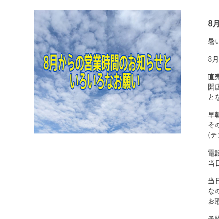
8
暑
8
直
開
と
早
そ
(
電
当
当
な
お