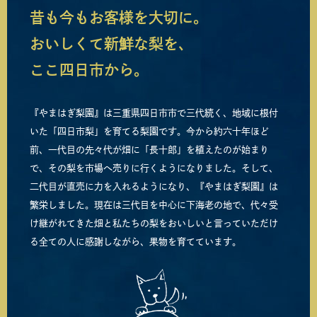
昔も今もお客様を大切に。
おいしくて新鮮な梨を、
ここ四日市から。
『やまはぎ梨園』は三重県四日市市で三代続く、
地域に根付
いた「四日市梨」を育てる梨園です。
今から約六十年ほど
前、一代目の先々代が
畑に「長十郎」を植えたのが始まり
で、
その梨を市場へ売りに行くようになりました。
そして、
二代目が直売に力を入れるようになり、
『やまはぎ梨園』は
繁栄しました。
現在は三代目を中心に
下海老の地で、代々受
け継がれてきた畑と
私たちの梨をおいしいと言っていただけ
る
全ての人に感謝しながら、果物を育てています。