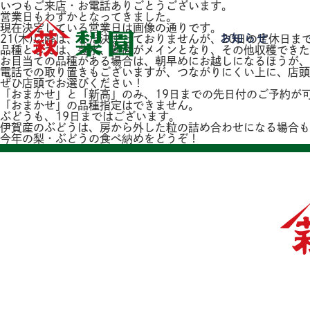
いつもご来店・お電話ありごとうございます。
営業日もわずかとなってきました。
現在決定している営業日は画像の通りです。
お知らせ
21(木)以降は、まだ決まっておりませんが、20日の定休日
品種としては、豊水、新高がメインとなり、その他収穫できた
お目当ての品種がある場合は、朝早めにお越しになるほうが、
電話での取り置きもございますが、つながりにくい上に、店頭
ぜひ店頭でお選びください！
「おまかせ」と「新高」のみ、19日までの先日付のご予約が
「おまかせ」の品種指定はできません。
ぶどうも、19日まではございます。
伊賀産のぶどうは、房から外した粒の詰め合わせになる場合も
今年の梨・ぶどうの食べ納めをどうぞ！