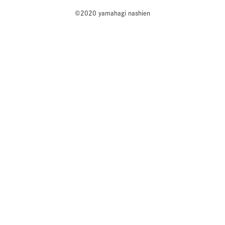
©2020 yamahagi nashien