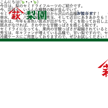
こんにちは(
•᎑•
)
今日は、梨のセミドライフルーツのご紹介です。
今、店頭も、いろんな種類の梨が並んでいて。
お知らせ
セミドライフルーツも、明日から沢山の品種が並びます！
幸水、豊水、八里、菊水、秀玉、そして近日にあきあかりも！
菊水は、今年も茶色い斑点が出がちで。そこを取ってお召し上
斑点がなければ、さわやかな甘酸っぱさを感じる梨です。
セミドライになっても、果肉の甘酸っぱさが凝縮されていると
秀玉は、年々ファンが増えている品種で、甘い梨ですので、セ
冷蔵ケースにご用意しておりますので、ぜひお試しください！