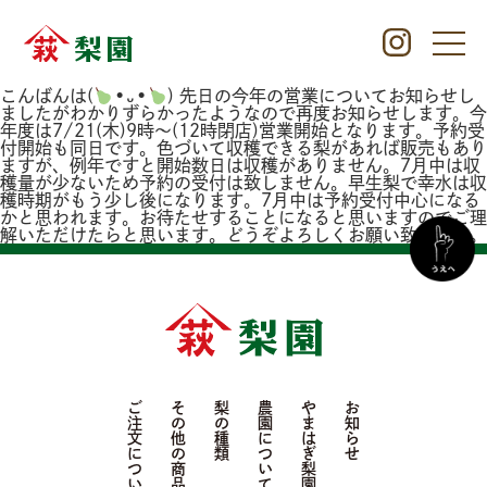
こんばんは(
•᎑•
) 先日の今年の営業についてお知らせし
ましたがわかりずらかったようなので再度お知らせします。今
年度は7/21(木)9時～(12時閉店)営業開始となります。予約受
付開始も同日です。色づいて収穫できる梨があれば販売もあり
ますが、例年ですと開始数日は収穫がありません。7月中は収
穫量が少ないため予約の受付は致しません。早生梨で幸水は収
穫時期がもう少し後になります。7月中は予約受付中心になる
かと思われます。お待たせすることになると思いますのでご理
解いただけたらと思います。どうぞよろしくお願い致します。
ご注文について
その他の商品
梨の種類
農園について
やまはぎ梨園について
お知らせ