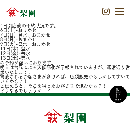
4日閉店後の予約状況です。
6日(土)-おまかせ
7日(日)-豊水、おまかせ
8日(月)-おまかせ
9日(火)-豊水、おまかせ
11日(木)-豊水
12日(金)-豊水
13日(土)-豊水
の予約が空いております。
明日は台風による天候悪化が予報されていますが、通常通り営
業いたします。
警戒されるお客さまが多ければ、店頭販売がもしかしてすいて
いるかも？！
と伝えると、そこを狙ったお客さまで混むかも？！
どうなるでしょうか！？